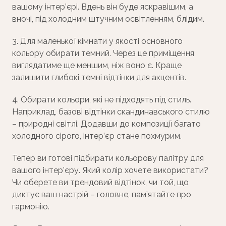
вашому інтер’єрі. Вдень він буде яскравішим, а
вночі, під холодним штучним освітленням, блідим.
3. Для маленької кімнати у якості основного
кольору обирати темний. Через це приміщення
виглядатиме ще меншим, ніж воно є. Краще
залишити глибокі темні відтінки для акцентів.
4. Обирати кольори, які не підходять під стиль.
Наприклад, базові відтінки скандинавського стилю
– природні світлі. Додавши до композиції багато
холодного сірого, інтер’єр стане похмурим.
Тепер ви готові підбирати кольорову палітру для
вашого інтер’єру. Який колір хочете використати?
Чи оберете ви трендовий відтінок, чи той, що
диктує ваш настрій – головне, пам’ятайте про
гармонію.