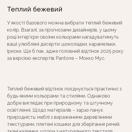
Теплий бежевий
У якості базового можна вибрати теплий бежевий
колір. Взагалі, за прогнозами дизайнерів, у цьому
році інтер’єри своїми кольорами нагадуватимуть
ваші улюблені десерти: шоколадки, карамельки,
іриски. Ще б пак, адже головний відтінок 2025 року
за версією експертів Pantone – Мокко Мус.
Теплий бежевий відтінок поєднується практично з
будь-якими кольорами та стилями. Однаково
добре виглядає при природному та штучному
освітленні. Щодо матеріалів – зараз панує
природність: меблі з вираженими дерев’яними
текстурами, плетені кошики для зберігання речей,
ткані килимки, штори з натурального текстиля.