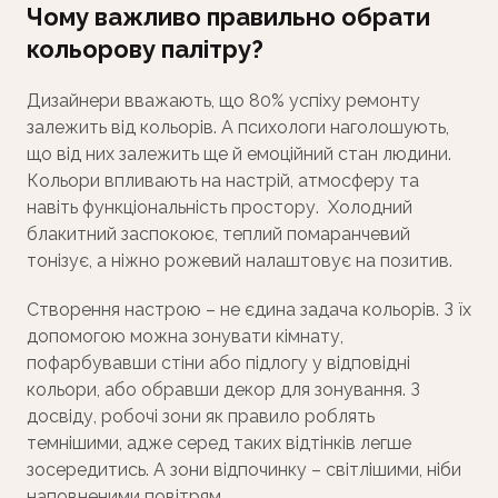
Чому важливо правильно обрати
кольорову палітру?
Дизайнери вважають, що 80% успіху ремонту
залежить від кольорів. А психологи наголошують,
що від них залежить ще й емоційний стан людини.
Кольори впливають на настрій, атмосферу та
навіть функціональність простору. Холодний
блакитний заспокоює, теплий помаранчевий
тонізує, а ніжно рожевий налаштовує на позитив.
Створення настрою – не єдина задача кольорів. З їх
допомогою можна зонувати кімнату,
пофарбувавши стіни або підлогу у відповідні
кольори, або обравши декор для зонування. З
досвіду, робочі зони як правило роблять
темнішими, адже серед таких відтінків легше
зосередитись. А зони відпочинку – світлішими, ніби
наповненими повітрям.