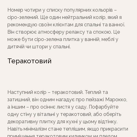
Номер чотири у списку популярних кольорів –
сіро-зелений. Ще один нейтральний колір, який я
рекомендую своїм клієнтам для спальні та ванної.
Він створює атмосферу релаксу та спокою. Це
може бути сіро-зелена плитка у ванній, меблі у
дитячій чи штори у спальні.
Теракотовий
Наступний колір – теракотовий. Теплий та
затишний, він одним нагадує про пейзажі Марокко,
а іншим – про осіннє листя у саду. Пофарбуйте
одну стіну у вітальні у теракотовий, або оберіть
декоративну плитку для кухні у цьому відтінку.
Навіть мінімалізм стане теплішим, якщо прикрасити
приміщення теракотовим килимком чи пледом.